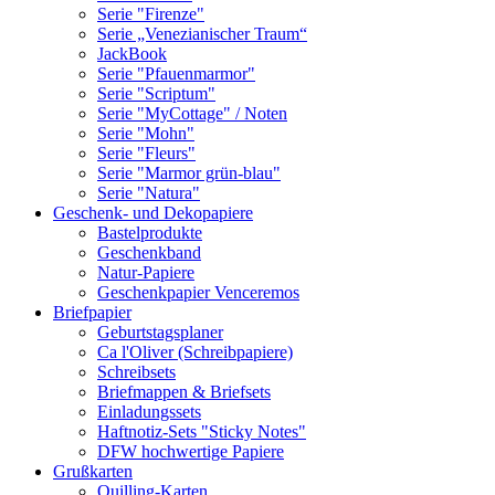
Serie "Firenze"
Serie „Venezianischer Traum“
JackBook
Serie "Pfauenmarmor"
Serie "Scriptum"
Serie "MyCottage" / Noten
Serie "Mohn"
Serie "Fleurs"
Serie "Marmor grün-blau"
Serie "Natura"
Geschenk- und Dekopapiere
Bastelprodukte
Geschenkband
Natur-Papiere
Geschenkpapier Venceremos
Briefpapier
Geburtstagsplaner
Ca l'Oliver (Schreibpapiere)
Schreibsets
Briefmappen & Briefsets
Einladungssets
Haftnotiz-Sets "Sticky Notes"
DFW hochwertige Papiere
Grußkarten
Quilling-Karten