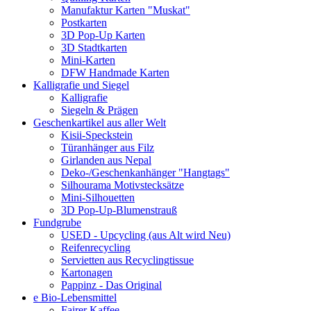
Manufaktur Karten "Muskat"
Postkarten
3D Pop-Up Karten
3D Stadtkarten
Mini-Karten
DFW Handmade Karten
Kalligrafie und Siegel
Kalligrafie
Siegeln & Prägen
Geschenkartikel aus aller Welt
Kisii-Speckstein
Türanhänger aus Filz
Girlanden aus Nepal
Deko-/Geschenkanhänger "Hangtags"
Silhourama Motivstecksätze
Mini-Silhouetten
3D Pop-Up-Blumenstrauß
Fundgrube
USED - Upcycling (aus Alt wird Neu)
Reifenrecycling
Servietten aus Recyclingtissue
Kartonagen
Pappinz - Das Original
e Bio-Lebensmittel
Fairer Kaffee