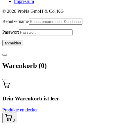
Impressum
© 2026 ProNa GmbH & Co. KG
Benutzername
Passwort
Warenkorb
Warenkorb
(0)
wird
aktualisiert
…
Dein Warenkorb ist leer.
Produkte entdecken
0