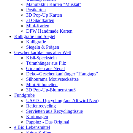
Manufaktur Karten "Muskat"
Postkarten
3D Pop-Up Karten
3D Stadtkarten
Mini-Karten
DFW Handmade Karten
Kalligrafie und Siegel
Kalligrafie
Siegeln & Prägen
Geschenkartikel aus aller Welt
Kisii-Speckstein
Türanhänger aus Filz
Girlanden aus Nepal
Deko-/Geschenkanhänger "Hangtags"
Silhourama Motivstecksätze
Mini-Silhouetten
3D Pop-Up-Blumenstrauß
Fundgrube
USED - Upcycling (aus Alt wird Neu)
Reifenrecycling
Servietten aus Recyclingtissue
Kartonagen
Pappinz - Das Original
e Bio-Lebensmittel
Fairer Kaffee