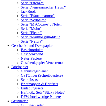
Serie "Firenze"
Serie „Venezianischer Traum“
JackBook
Serie "Pfauenmarmor"
Serie "Scriptum"
Serie "MyCottage" / Noten
Serie "Mohn"
Serie "Fleurs"
Serie "Marmor grün-blau"
Serie "Natura"
Geschenk- und Dekopapiere
Bastelprodukte
Geschenkband
Natur-Papiere
Geschenkpapier Venceremos
Briefpapier
Geburtstagsplaner
Ca l'Oliver (Schreibpapiere)
Schreibsets
Briefmappen & Briefsets
Einladungssets
Haftnotiz-Sets "Sticky Notes"
DFW hochwertige Papiere
Grußkarten
Quilling-Karten