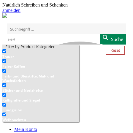
Natürlich Schreiben und Schenken
anmelden
Suche
Filter by Produkt-Kategorien
Reset
Trauer
Fairer Kaffee
Farb- und Bleistifte, Mal- und
Wachsfarben
Bücher und Notizhefte
Kalligrafie und Siegel
Fundgrube
Weihnachten
Mein Konto