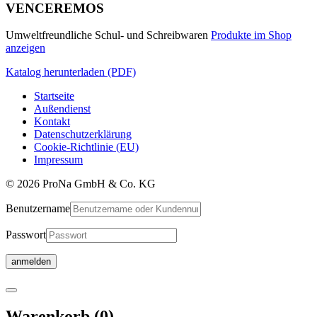
VENCEREMOS
Umweltfreundliche Schul- und Schreibwaren
Produkte im Shop
anzeigen
Katalog herunterladen (PDF)
Startseite
Außendienst
Kontakt
Datenschutzerklärung
Cookie-Richtlinie (EU)
Impressum
© 2026 ProNa GmbH & Co. KG
Benutzername
Passwort
Warenkorb
Warenkorb
(0)