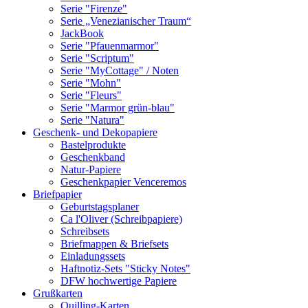
Serie "Firenze"
Serie „Venezianischer Traum“
JackBook
Serie "Pfauenmarmor"
Serie "Scriptum"
Serie "MyCottage" / Noten
Serie "Mohn"
Serie "Fleurs"
Serie "Marmor grün-blau"
Serie "Natura"
Geschenk- und Dekopapiere
Bastelprodukte
Geschenkband
Natur-Papiere
Geschenkpapier Venceremos
Briefpapier
Geburtstagsplaner
Ca l'Oliver (Schreibpapiere)
Schreibsets
Briefmappen & Briefsets
Einladungssets
Haftnotiz-Sets "Sticky Notes"
DFW hochwertige Papiere
Grußkarten
Quilling-Karten