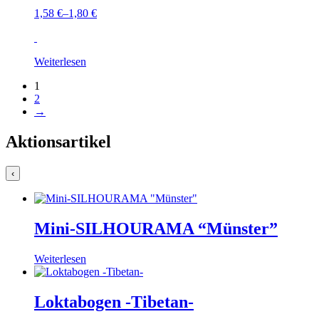
1,58
€
–
1,80
€
Weiterlesen
1
2
→
Aktionsartikel
‹
Mini-SILHOURAMA “Münster”
Weiterlesen
Loktabogen -Tibetan-