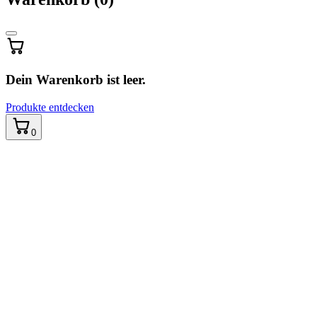
wird
aktualisiert
…
Dein Warenkorb ist leer.
Produkte entdecken
0