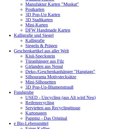
Manufaktur Karten "Muskat"
Postkarten
3D Pop-Up Karten
3D Stadtkarten
Mini-Karten
DFW Handmade Karten
Kalligrafie und Siegel
Kalligrafie
Siegeln & Prägen
Geschenkartikel aus aller Welt
Kisii-Speckstein
Türanhänger aus Filz
Girlanden aus Nepal
Deko-/Geschenkanhänger "Hangtags"
Silhourama Motivstecksätze
Mini-Silhouetten
3D Pop-Up-Blumenstrauß
Fundgrube
USED - Upcycling (aus Alt wird Neu)
Reifenrecycling
Servietten aus Recyclingtissue
Kartonagen
Pappinz - Das Original
e Bio-Lebensmittel
Fairer Kaffee