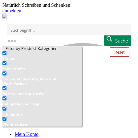
Natürlich Schreiben und Schenken
anmelden
Suche
Filter by Produkt-Kategorien
Reset
Trauer
Fairer Kaffee
Farb- und Bleistifte, Mal- und
Wachsfarben
Bücher und Notizhefte
Kalligrafie und Siegel
Fundgrube
Weihnachten
Mein Konto