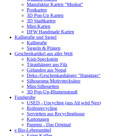
Manufaktur Karten "Muskat"
Postkarten
3D Pop-Up Karten
3D Stadtkarten
Mini-Karten
DFW Handmade Karten
Kalligrafie und Siegel
Kalligrafie
Siegeln & Prägen
Geschenkartikel aus aller Welt
Kisii-Speckstein
Türanhänger aus Filz
Girlanden aus Nepal
Deko-/Geschenkanhänger "Hangtags"
Silhourama Motivstecksätze
Mini-Silhouetten
3D Pop-Up-Blumenstrauß
Fundgrube
USED - Upcycling (aus Alt wird Neu)
Reifenrecycling
Servietten aus Recyclingtissue
Kartonagen
Pappinz - Das Original
e Bio-Lebensmittel
Fairer Kaffee