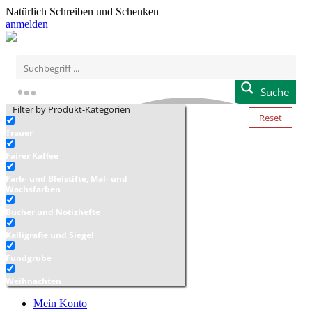
Natürlich Schreiben und Schenken
anmelden
Suche
Filter by Produkt-Kategorien
Reset
Trauer
Fairer Kaffee
Farb- und Bleistifte, Mal- und
Wachsfarben
Bücher und Notizhefte
Kalligrafie und Siegel
Fundgrube
Weihnachten
Mein Konto