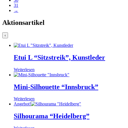
30
31
→
Aktionsartikel
‹
Etui L “Sitzstreik”, Kunstleder
Weiterlesen
Mini-Silhouette “Innsbruck”
Weiterlesen
Angebot!
Silhourama “Heidelberg”