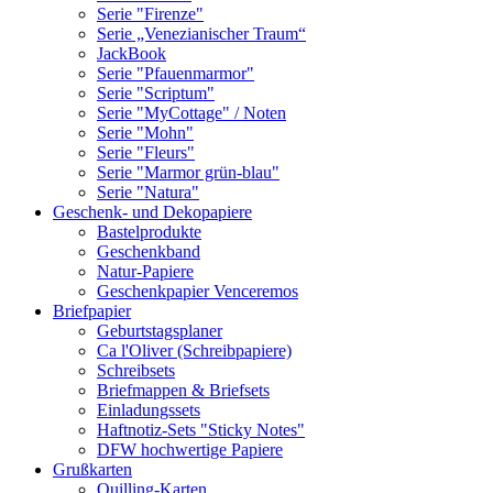
Serie "Firenze"
Serie „Venezianischer Traum“
JackBook
Serie "Pfauenmarmor"
Serie "Scriptum"
Serie "MyCottage" / Noten
Serie "Mohn"
Serie "Fleurs"
Serie "Marmor grün-blau"
Serie "Natura"
Geschenk- und Dekopapiere
Bastelprodukte
Geschenkband
Natur-Papiere
Geschenkpapier Venceremos
Briefpapier
Geburtstagsplaner
Ca l'Oliver (Schreibpapiere)
Schreibsets
Briefmappen & Briefsets
Einladungssets
Haftnotiz-Sets "Sticky Notes"
DFW hochwertige Papiere
Grußkarten
Quilling-Karten