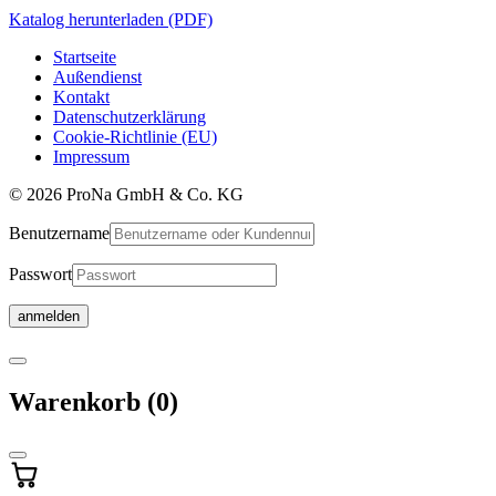
Katalog herunterladen (PDF)
Startseite
Außendienst
Kontakt
Datenschutzerklärung
Cookie-Richtlinie (EU)
Impressum
© 2026 ProNa GmbH & Co. KG
Benutzername
Passwort
Warenkorb
Warenkorb
(0)
wird
aktualisiert
…