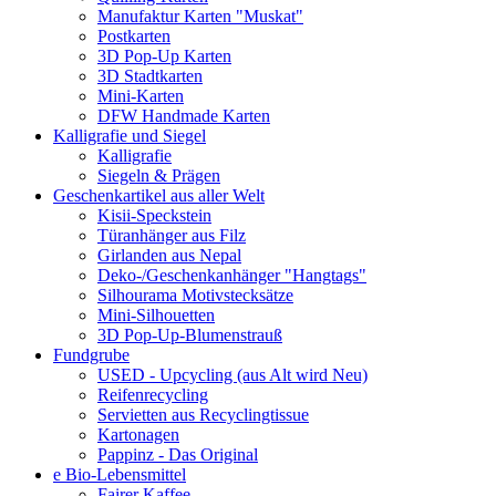
Manufaktur Karten "Muskat"
Postkarten
3D Pop-Up Karten
3D Stadtkarten
Mini-Karten
DFW Handmade Karten
Kalligrafie und Siegel
Kalligrafie
Siegeln & Prägen
Geschenkartikel aus aller Welt
Kisii-Speckstein
Türanhänger aus Filz
Girlanden aus Nepal
Deko-/Geschenkanhänger "Hangtags"
Silhourama Motivstecksätze
Mini-Silhouetten
3D Pop-Up-Blumenstrauß
Fundgrube
USED - Upcycling (aus Alt wird Neu)
Reifenrecycling
Servietten aus Recyclingtissue
Kartonagen
Pappinz - Das Original
e Bio-Lebensmittel
Fairer Kaffee