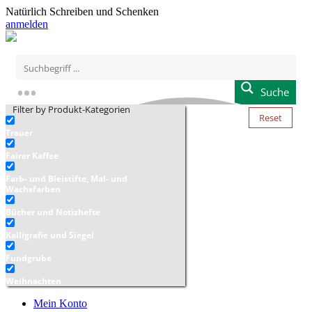
Natürlich Schreiben und Schenken
anmelden
Suche
Filter by Produkt-Kategorien
Reset
Trauer
Fairer Kaffee
Farb- und Bleistifte, Mal- und
Wachsfarben
Bücher und Notizhefte
Kalligrafie und Siegel
Fundgrube
Weihnachten
Mein Konto