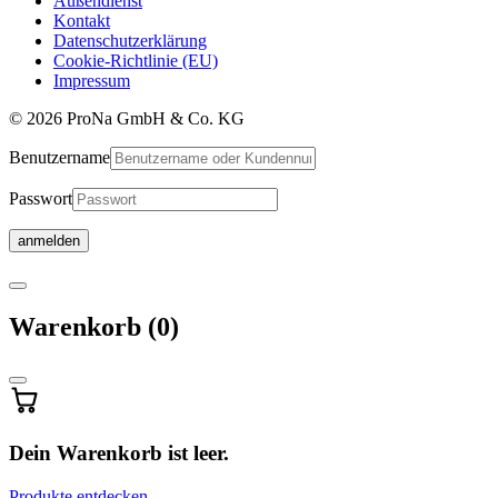
Außendienst
Kontakt
Datenschutzerklärung
Cookie-Richtlinie (EU)
Impressum
© 2026 ProNa GmbH & Co. KG
Benutzername
Passwort
Warenkorb
Warenkorb
(0)
wird
aktualisiert
…
Dein Warenkorb ist leer.
Produkte entdecken