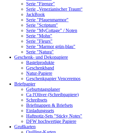
Serie "Firenze"
Serie „Venezianischer Traum“
JackBook
Serie "Pfauenmarmor"
Serie "Scriptum"
Serie "MyCottage" / Noten
Serie "Mohn"
Serie "Fleurs"
Serie "Marmor grün-blau"
Serie "Natura"
Geschenk- und Dekopapiere
Bastelprodukte
Geschenkband
Natur-Papiere
Geschenkpapier Venceremos
Briefpapier
Geburtstagsplaner
Ca l'Oliver (Schreibpapiere)
Schreibsets
Briefmappen & Briefsets
Einladungssets
Haftnotiz-Sets "Sticky Notes"
DFW hochwertige Papiere
Grußkarten
Quilling-Karten