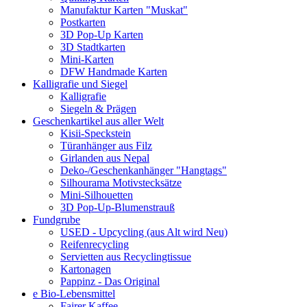
Manufaktur Karten "Muskat"
Postkarten
3D Pop-Up Karten
3D Stadtkarten
Mini-Karten
DFW Handmade Karten
Kalligrafie und Siegel
Kalligrafie
Siegeln & Prägen
Geschenkartikel aus aller Welt
Kisii-Speckstein
Türanhänger aus Filz
Girlanden aus Nepal
Deko-/Geschenkanhänger "Hangtags"
Silhourama Motivstecksätze
Mini-Silhouetten
3D Pop-Up-Blumenstrauß
Fundgrube
USED - Upcycling (aus Alt wird Neu)
Reifenrecycling
Servietten aus Recyclingtissue
Kartonagen
Pappinz - Das Original
e Bio-Lebensmittel
Fairer Kaffee