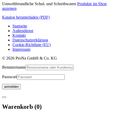
Umweltfreundliche Schul- und Schreibwaren
Produkte im Shop
anzeigen
Katalog herunterladen (PDF)
Startseite
Außendienst
Kontakt
Datenschutzerklärung
Cookie-Richtlinie (EU)
Impressum
© 2026 ProNa GmbH & Co. KG
Benutzername
Passwort
Warenkorb
Warenkorb
(0)
wird
aktualisiert