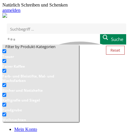
Natürlich Schreiben und Schenken
anmelden
Suche
Filter by Produkt-Kategorien
Reset
Trauer
Fairer Kaffee
Farb- und Bleistifte, Mal- und
Wachsfarben
Bücher und Notizhefte
Kalligrafie und Siegel
Fundgrube
Weihnachten
Mein Konto