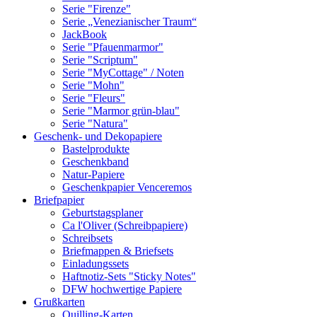
Serie "Firenze"
Serie „Venezianischer Traum“
JackBook
Serie "Pfauenmarmor"
Serie "Scriptum"
Serie "MyCottage" / Noten
Serie "Mohn"
Serie "Fleurs"
Serie "Marmor grün-blau"
Serie "Natura"
Geschenk- und Dekopapiere
Bastelprodukte
Geschenkband
Natur-Papiere
Geschenkpapier Venceremos
Briefpapier
Geburtstagsplaner
Ca l'Oliver (Schreibpapiere)
Schreibsets
Briefmappen & Briefsets
Einladungssets
Haftnotiz-Sets "Sticky Notes"
DFW hochwertige Papiere
Grußkarten
Quilling-Karten