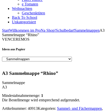
e Tomaten
Weihnachten
Geschenktüten
Back To School
Unkategorisiert
Start
Willkommen im ProNa Shop!
Schulbedarf
Sammelmappen
A3
Sammelmappe “Rhino”
VENCEREMOS
Ideen aus Papier
A3 Sammelmappe “Rhino”
Sammelmappe
A3
Mindestabnahmemenge:
1
Die Bestellmenge wird entsprechend aufgerundet.
Artikelnummer:
40913
Kategorien:
Sammel- und Fächermappen
,