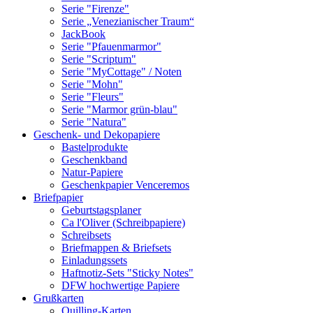
Serie "Firenze"
Serie „Venezianischer Traum“
JackBook
Serie "Pfauenmarmor"
Serie "Scriptum"
Serie "MyCottage" / Noten
Serie "Mohn"
Serie "Fleurs"
Serie "Marmor grün-blau"
Serie "Natura"
Geschenk- und Dekopapiere
Bastelprodukte
Geschenkband
Natur-Papiere
Geschenkpapier Venceremos
Briefpapier
Geburtstagsplaner
Ca l'Oliver (Schreibpapiere)
Schreibsets
Briefmappen & Briefsets
Einladungssets
Haftnotiz-Sets "Sticky Notes"
DFW hochwertige Papiere
Grußkarten
Quilling-Karten