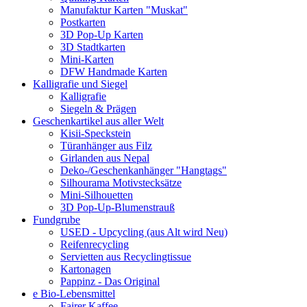
Manufaktur Karten "Muskat"
Postkarten
3D Pop-Up Karten
3D Stadtkarten
Mini-Karten
DFW Handmade Karten
Kalligrafie und Siegel
Kalligrafie
Siegeln & Prägen
Geschenkartikel aus aller Welt
Kisii-Speckstein
Türanhänger aus Filz
Girlanden aus Nepal
Deko-/Geschenkanhänger "Hangtags"
Silhourama Motivstecksätze
Mini-Silhouetten
3D Pop-Up-Blumenstrauß
Fundgrube
USED - Upcycling (aus Alt wird Neu)
Reifenrecycling
Servietten aus Recyclingtissue
Kartonagen
Pappinz - Das Original
e Bio-Lebensmittel
Fairer Kaffee