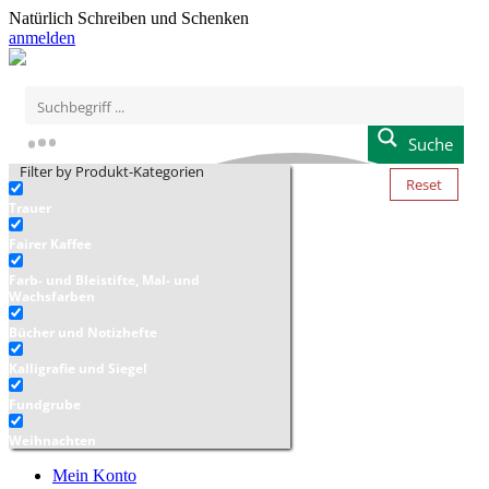
Natürlich Schreiben und Schenken
anmelden
Suche
Filter by Produkt-Kategorien
Reset
Trauer
Fairer Kaffee
Farb- und Bleistifte, Mal- und
Wachsfarben
Bücher und Notizhefte
Kalligrafie und Siegel
Fundgrube
Weihnachten
Mein Konto