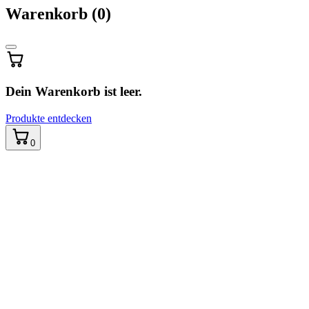
Warenkorb
Warenkorb
(0)
wird
aktualisiert
…
Dein Warenkorb ist leer.
Produkte entdecken
0