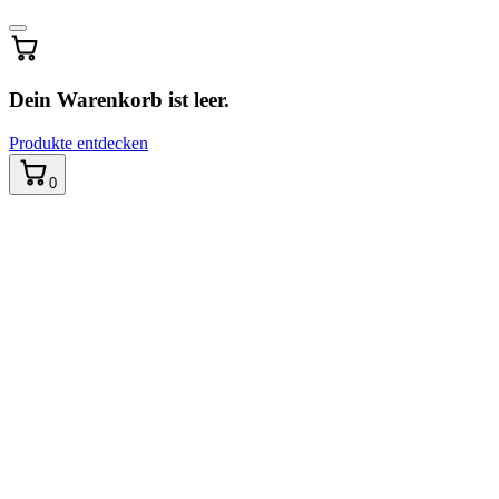
aktualisiert
…
Dein Warenkorb ist leer.
Produkte entdecken
0