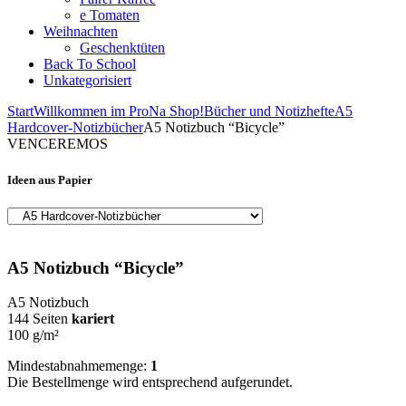
e Tomaten
Weihnachten
Geschenktüten
Back To School
Unkategorisiert
Start
Willkommen im ProNa Shop!
Bücher und Notizhefte
A5
Hardcover-Notizbücher
A5 Notizbuch “Bicycle”
VENCEREMOS
Ideen aus Papier
A5 Notizbuch “Bicycle”
A5 Notizbuch
144 Seiten
kariert
100 g/m²
Mindestabnahmemenge:
1
Die Bestellmenge wird entsprechend aufgerundet.