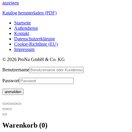
anzeigen
Katalog herunterladen (PDF)
Startseite
Außendienst
Kontakt
Datenschutzerklärung
Cookie-Richtlinie (EU)
Impressum
© 2026 ProNa GmbH & Co. KG
Benutzername
Passwort
Warenkorb
Warenkorb
(0)
wird