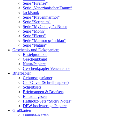
Serie "Firenze"
Serie „Venezianischer Traum“
JackBook
Serie "Pfauenmarmor"
Serie "Scriptum"
Serie "MyCottage" / Noten
Serie "Mohn"
Serie "Fleurs"
Serie "Marmor grün-blau"
Serie "Natura"
Geschenk- und Dekopapiere
Bastelprodukte
Geschenkband
Natur-Papiere
Geschenkpapier Venceremos
Briefpapier
Geburtstagsplaner
Ca l'Oliver (Schreibpapiere)
Schreibsets
Briefmappen & Briefsets
Einladungssets
Haftnotiz-Sets "Sticky Notes"
DFW hochwertige Papiere
Grußkarten
Quilling-Karten