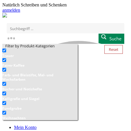
Natürlich Schreiben und Schenken
anmelden
Suche
Filter by Produkt-Kategorien
Reset
Trauer
Fairer Kaffee
Farb- und Bleistifte, Mal- und
Wachsfarben
Bücher und Notizhefte
Kalligrafie und Siegel
Fundgrube
Weihnachten
Mein Konto