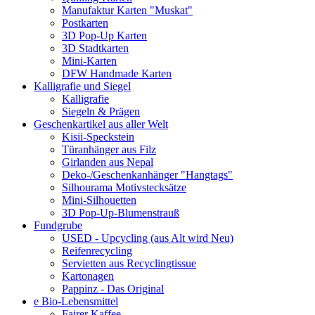
Manufaktur Karten "Muskat"
Postkarten
3D Pop-Up Karten
3D Stadtkarten
Mini-Karten
DFW Handmade Karten
Kalligrafie und Siegel
Kalligrafie
Siegeln & Prägen
Geschenkartikel aus aller Welt
Kisii-Speckstein
Türanhänger aus Filz
Girlanden aus Nepal
Deko-/Geschenkanhänger "Hangtags"
Silhourama Motivstecksätze
Mini-Silhouetten
3D Pop-Up-Blumenstrauß
Fundgrube
USED - Upcycling (aus Alt wird Neu)
Reifenrecycling
Servietten aus Recyclingtissue
Kartonagen
Pappinz - Das Original
e Bio-Lebensmittel
Fairer Kaffee