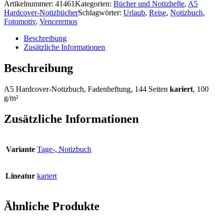
Artikelnummer:
41461
Kategorien:
Bücher und Notizhefte
,
A5
Hardcover-Notizbücher
Schlagwörter:
Urlaub
,
Reise
,
Notizbuch
,
Fotomotiv
,
Venceremos
Beschreibung
Zusätzliche Informationen
Beschreibung
A5 Hardcover-Notizbuch, Fadenheftung, 144 Seiten
kariert
, 100
g/m²
Zusätzliche Informationen
Variante
Tage-, Notizbuch
Lineatur
kariert
Ähnliche Produkte