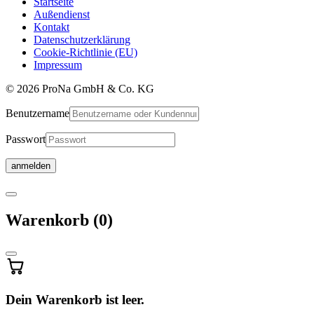
Startseite
Außendienst
Kontakt
Datenschutzerklärung
Cookie-Richtlinie (EU)
Impressum
© 2026 ProNa GmbH & Co. KG
Benutzername
Passwort
Warenkorb
Warenkorb
(0)
wird
aktualisiert
…
Dein Warenkorb ist leer.