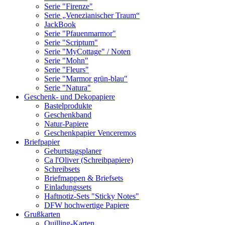
Serie "Firenze"
Serie „Venezianischer Traum“
JackBook
Serie "Pfauenmarmor"
Serie "Scriptum"
Serie "MyCottage" / Noten
Serie "Mohn"
Serie "Fleurs"
Serie "Marmor grün-blau"
Serie "Natura"
Geschenk- und Dekopapiere
Bastelprodukte
Geschenkband
Natur-Papiere
Geschenkpapier Venceremos
Briefpapier
Geburtstagsplaner
Ca l'Oliver (Schreibpapiere)
Schreibsets
Briefmappen & Briefsets
Einladungssets
Haftnotiz-Sets "Sticky Notes"
DFW hochwertige Papiere
Grußkarten
Quilling-Karten