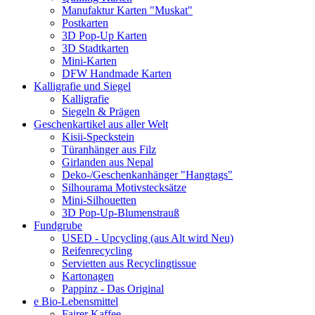
Manufaktur Karten "Muskat"
Postkarten
3D Pop-Up Karten
3D Stadtkarten
Mini-Karten
DFW Handmade Karten
Kalligrafie und Siegel
Kalligrafie
Siegeln & Prägen
Geschenkartikel aus aller Welt
Kisii-Speckstein
Türanhänger aus Filz
Girlanden aus Nepal
Deko-/Geschenkanhänger "Hangtags"
Silhourama Motivstecksätze
Mini-Silhouetten
3D Pop-Up-Blumenstrauß
Fundgrube
USED - Upcycling (aus Alt wird Neu)
Reifenrecycling
Servietten aus Recyclingtissue
Kartonagen
Pappinz - Das Original
e Bio-Lebensmittel
Fairer Kaffee