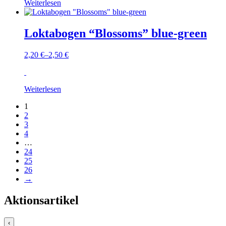
Weiterlesen
Loktabogen “Blossoms” blue-green
2,20
€
–
2,50
€
Weiterlesen
1
2
3
4
…
24
25
26
→
Aktionsartikel
‹