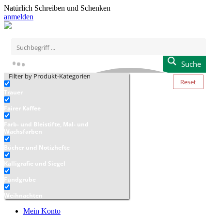
Natürlich Schreiben und Schenken
anmelden
Suche
Filter by Produkt-Kategorien
Reset
Trauer
Fairer Kaffee
Farb- und Bleistifte, Mal- und
Wachsfarben
Bücher und Notizhefte
Kalligrafie und Siegel
Fundgrube
Weihnachten
Mein Konto