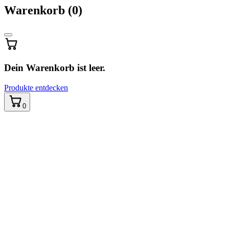
Warenkorb
Warenkorb
(0)
wird
aktualisiert
…
Dein Warenkorb ist leer.
Produkte entdecken
0