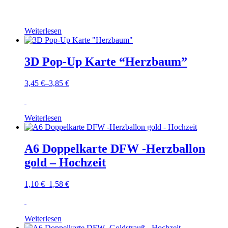
Weiterlesen
3D Pop-Up Karte “Herzbaum”
3,45
€
–
3,85
€
Weiterlesen
A6 Doppelkarte DFW -Herzballon
gold – Hochzeit
1,10
€
–
1,58
€
Weiterlesen