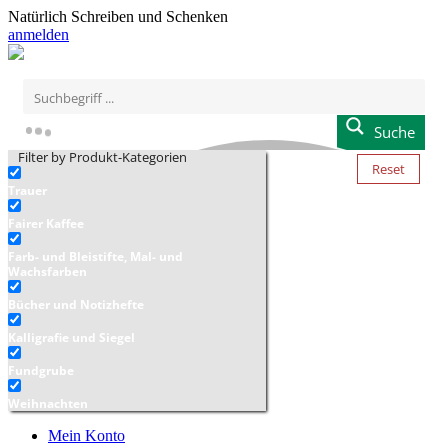
Natürlich Schreiben und Schenken
anmelden
Suche
Filter by Produkt-Kategorien
Reset
Trauer
Fairer Kaffee
Farb- und Bleistifte, Mal- und
Wachsfarben
Bücher und Notizhefte
Kalligrafie und Siegel
Fundgrube
Weihnachten
Mein Konto