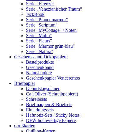
Serie "Firenze"
Serie „Venezianischer Traum“
JackBook
Serie "Pfauenmarmor"
Serie "Scriptum"
Serie "MyCottage" / Noten
Serie "Mohn"
Serie "Fleurs"
Serie "Marmor grün-blau"
Serie "Natura"
Geschenk- und Dekopapiere
Bastelprodukte
Geschenkband
Natur-Papiere
Geschenkpapier Venceremos
Briefpapier
Geburtstagsplaner
Ca l'Oliver (Schreibpapiere)
Schreibsets
Briefmappen & Briefsets
Einladungssets
Haftnotiz-Sets "Sticky Notes"
DFW hochwertige Papiere
Grußkarten
Quilling-Karten