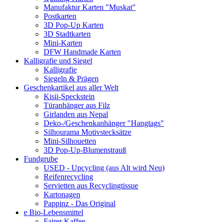
Manufaktur Karten "Muskat"
Postkarten
3D Pop-Up Karten
3D Stadtkarten
Mini-Karten
DFW Handmade Karten
Kalligrafie und Siegel
Kalligrafie
Siegeln & Prägen
Geschenkartikel aus aller Welt
Kisii-Speckstein
Türanhänger aus Filz
Girlanden aus Nepal
Deko-/Geschenkanhänger "Hangtags"
Silhourama Motivstecksätze
Mini-Silhouetten
3D Pop-Up-Blumenstrauß
Fundgrube
USED - Upcycling (aus Alt wird Neu)
Reifenrecycling
Servietten aus Recyclingtissue
Kartonagen
Pappinz - Das Original
e Bio-Lebensmittel
Fairer Kaffee