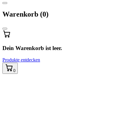
Warenkorb
Warenkorb
(0)
wird
aktualisiert
…
Dein Warenkorb ist leer.
Produkte entdecken
0