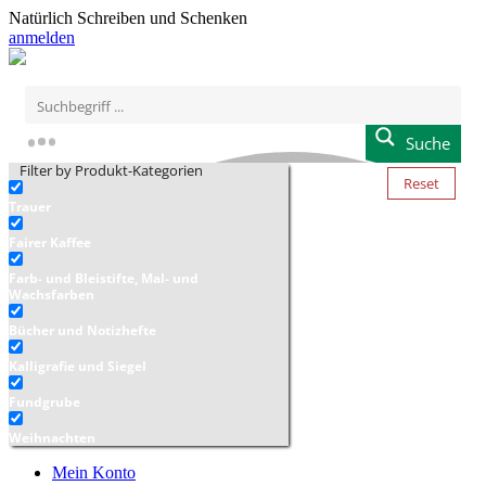
Natürlich Schreiben und Schenken
anmelden
Suche
Filter by Produkt-Kategorien
Reset
Trauer
Fairer Kaffee
Farb- und Bleistifte, Mal- und
Wachsfarben
Bücher und Notizhefte
Kalligrafie und Siegel
Fundgrube
Weihnachten
Mein Konto