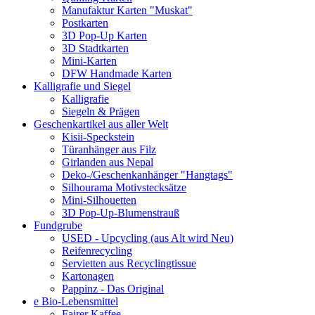
Manufaktur Karten "Muskat"
Postkarten
3D Pop-Up Karten
3D Stadtkarten
Mini-Karten
DFW Handmade Karten
Kalligrafie und Siegel
Kalligrafie
Siegeln & Prägen
Geschenkartikel aus aller Welt
Kisii-Speckstein
Türanhänger aus Filz
Girlanden aus Nepal
Deko-/Geschenkanhänger "Hangtags"
Silhourama Motivstecksätze
Mini-Silhouetten
3D Pop-Up-Blumenstrauß
Fundgrube
USED - Upcycling (aus Alt wird Neu)
Reifenrecycling
Servietten aus Recyclingtissue
Kartonagen
Pappinz - Das Original
e Bio-Lebensmittel
Fairer Kaffee