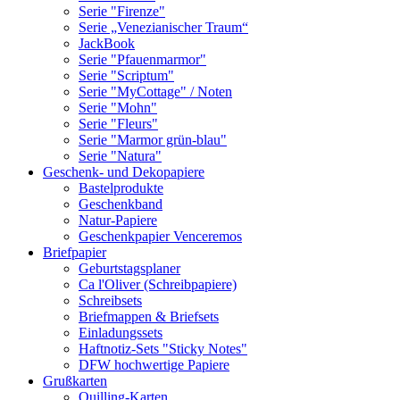
Serie "Firenze"
Serie „Venezianischer Traum“
JackBook
Serie "Pfauenmarmor"
Serie "Scriptum"
Serie "MyCottage" / Noten
Serie "Mohn"
Serie "Fleurs"
Serie "Marmor grün-blau"
Serie "Natura"
Geschenk- und Dekopapiere
Bastelprodukte
Geschenkband
Natur-Papiere
Geschenkpapier Venceremos
Briefpapier
Geburtstagsplaner
Ca l'Oliver (Schreibpapiere)
Schreibsets
Briefmappen & Briefsets
Einladungssets
Haftnotiz-Sets "Sticky Notes"
DFW hochwertige Papiere
Grußkarten
Quilling-Karten