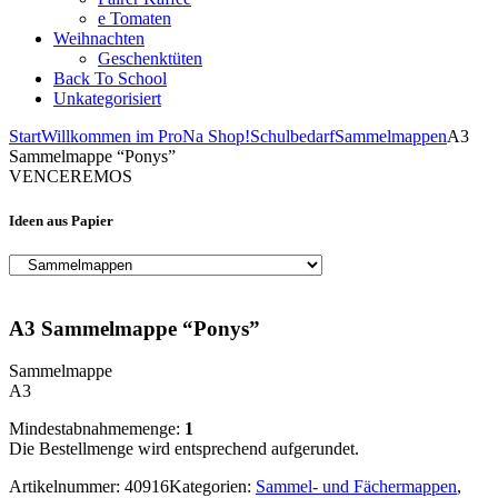
e Tomaten
Weihnachten
Geschenktüten
Back To School
Unkategorisiert
Start
Willkommen im ProNa Shop!
Schulbedarf
Sammelmappen
A3
Sammelmappe “Ponys”
VENCEREMOS
Ideen aus Papier
A3 Sammelmappe “Ponys”
Sammelmappe
A3
Mindestabnahmemenge:
1
Die Bestellmenge wird entsprechend aufgerundet.
Artikelnummer:
40916
Kategorien:
Sammel- und Fächermappen
,