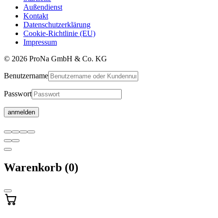
Außendienst
Kontakt
Datenschutzerklärung
Cookie-Richtlinie (EU)
Impressum
© 2026 ProNa GmbH & Co. KG
Benutzername
Passwort
Warenkorb
Warenkorb
(0)
wird
aktualisiert
…