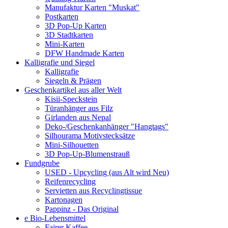
Manufaktur Karten "Muskat"
Postkarten
3D Pop-Up Karten
3D Stadtkarten
Mini-Karten
DFW Handmade Karten
Kalligrafie und Siegel
Kalligrafie
Siegeln & Prägen
Geschenkartikel aus aller Welt
Kisii-Speckstein
Türanhänger aus Filz
Girlanden aus Nepal
Deko-/Geschenkanhänger "Hangtags"
Silhourama Motivstecksätze
Mini-Silhouetten
3D Pop-Up-Blumenstrauß
Fundgrube
USED - Upcycling (aus Alt wird Neu)
Reifenrecycling
Servietten aus Recyclingtissue
Kartonagen
Pappinz - Das Original
e Bio-Lebensmittel
Fairer Kaffee