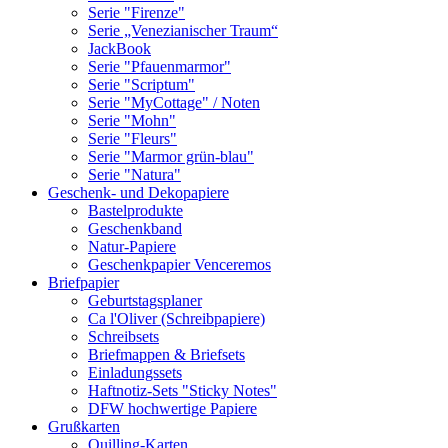
Serie "Firenze"
Serie „Venezianischer Traum“
JackBook
Serie "Pfauenmarmor"
Serie "Scriptum"
Serie "MyCottage" / Noten
Serie "Mohn"
Serie "Fleurs"
Serie "Marmor grün-blau"
Serie "Natura"
Geschenk- und Dekopapiere
Bastelprodukte
Geschenkband
Natur-Papiere
Geschenkpapier Venceremos
Briefpapier
Geburtstagsplaner
Ca l'Oliver (Schreibpapiere)
Schreibsets
Briefmappen & Briefsets
Einladungssets
Haftnotiz-Sets "Sticky Notes"
DFW hochwertige Papiere
Grußkarten
Quilling-Karten