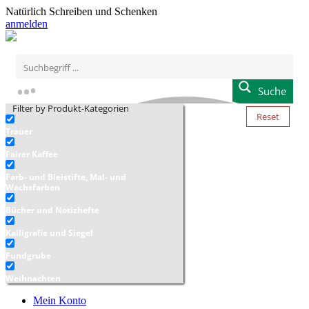
Natürlich Schreiben und Schenken
anmelden
Suche
Filter by Produkt-Kategorien
Reset
Trauer
Fairer Kaffee
Farb- und Bleistifte, Mal- und
Wachsfarben
Bücher und Notizhefte
Kalligrafie und Siegel
Fundgrube
Weihnachten
Mein Konto