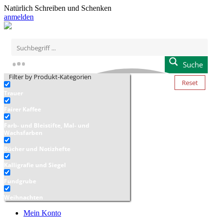
Natürlich Schreiben und Schenken
anmelden
Suche
Filter by Produkt-Kategorien
Reset
Trauer
Fairer Kaffee
Farb- und Bleistifte, Mal- und
Wachsfarben
Bücher und Notizhefte
Kalligrafie und Siegel
Fundgrube
Weihnachten
Mein Konto