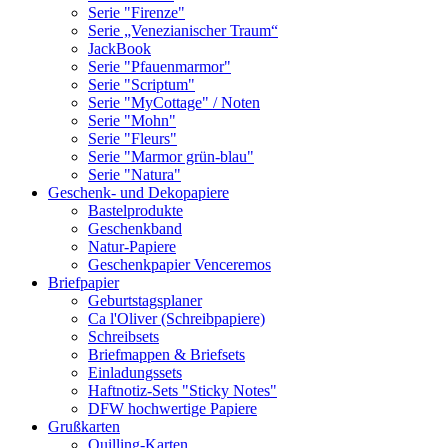
Serie "Firenze"
Serie „Venezianischer Traum“
JackBook
Serie "Pfauenmarmor"
Serie "Scriptum"
Serie "MyCottage" / Noten
Serie "Mohn"
Serie "Fleurs"
Serie "Marmor grün-blau"
Serie "Natura"
Geschenk- und Dekopapiere
Bastelprodukte
Geschenkband
Natur-Papiere
Geschenkpapier Venceremos
Briefpapier
Geburtstagsplaner
Ca l'Oliver (Schreibpapiere)
Schreibsets
Briefmappen & Briefsets
Einladungssets
Haftnotiz-Sets "Sticky Notes"
DFW hochwertige Papiere
Grußkarten
Quilling-Karten