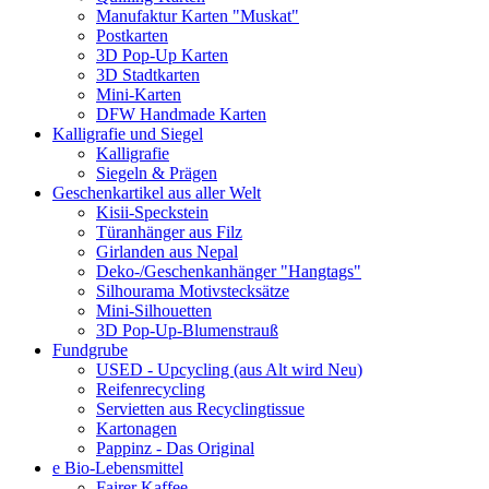
Manufaktur Karten "Muskat"
Postkarten
3D Pop-Up Karten
3D Stadtkarten
Mini-Karten
DFW Handmade Karten
Kalligrafie und Siegel
Kalligrafie
Siegeln & Prägen
Geschenkartikel aus aller Welt
Kisii-Speckstein
Türanhänger aus Filz
Girlanden aus Nepal
Deko-/Geschenkanhänger "Hangtags"
Silhourama Motivstecksätze
Mini-Silhouetten
3D Pop-Up-Blumenstrauß
Fundgrube
USED - Upcycling (aus Alt wird Neu)
Reifenrecycling
Servietten aus Recyclingtissue
Kartonagen
Pappinz - Das Original
e Bio-Lebensmittel
Fairer Kaffee