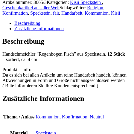
Artikelnummer:
3665/3
Kategorien:
Kisii-Speckstein
,
Geschenkartikel aus aller Welt
Schlagwörter:
Religion
,
Konfirmation
,
Speckstein
,
fair
,
Handarbeit
,
Kommunion
,
Kisii
Beschreibung
Zusätzliche Informationen
Beschreibung
Handschmeichler “Regenbogen Fisch” aus Speckstein,
12 Stück
– sortiert, ca. 4 cm
Produkt – Info:
Da es sich bei allen Artikeln um reine Handarbeit handelt, können
Abweichungen in Form und Größe nicht ausgeschlossen werden
( Bitte informieren Sie Ihre Kunden entsprechend )
Zusätzliche Informationen
Thema / Anlass
Kommunion, Konfirmation
,
Neutral
Material
Speckstein