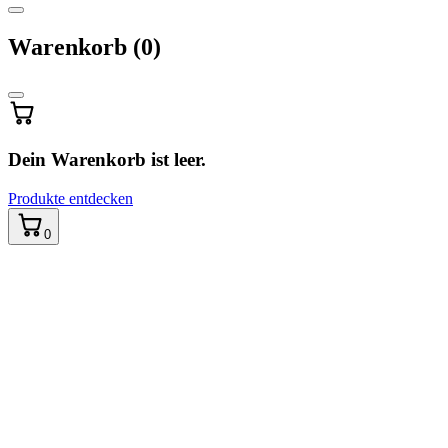
Warenkorb
Warenkorb
(0)
wird
aktualisiert
…
Dein Warenkorb ist leer.
Produkte entdecken
0