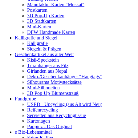
Manufaktur Karten "Muskat"
Postkarten
3D Pop-Up Karten
3D Stadtkarten
Mini-Karten
DFW Handmade Karten
Kalligrafie und Siegel
Kalligrafie
Siegeln & Prägen
Geschenkartikel aus aller Welt
Kisii-Speckstein
Türanhänger aus Filz
Girlanden aus Nepal
Deko-/Geschenkanhänger "Hangtags"
Silhourama Motivstecksätze
Mini-Silhouetten
3D Pop-Up-Blumenstrauß
Fundgrube
USED - Upcycling (aus Alt wird Neu)
Reifenrecycling
Servietten aus Recyclingtissue
Kartonagen
Pappinz - Das Original
e Bio-Lebensmittel
Fairer Kaffee