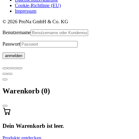
Cookie-Richtlinie (EU)
Impressum
© 2026 ProNa GmbH & Co. KG
Benutzername
Passwort
Warenkorb
Warenkorb
(0)
wird
aktualisiert
…
Dein Warenkorb ist leer.
Produkte entdecken