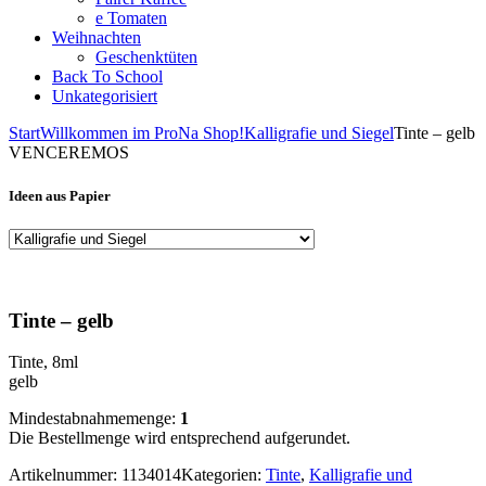
e Tomaten
Weihnachten
Geschenktüten
Back To School
Unkategorisiert
Start
Willkommen im ProNa Shop!
Kalligrafie und Siegel
Tinte – gelb
VENCEREMOS
Ideen aus Papier
Tinte – gelb
Tinte, 8ml
gelb
Mindestabnahmemenge:
1
Die Bestellmenge wird entsprechend aufgerundet.
Artikelnummer:
1134014
Kategorien:
Tinte
,
Kalligrafie und