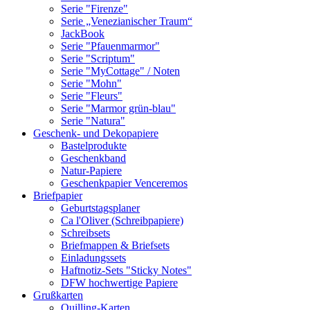
Serie "Firenze"
Serie „Venezianischer Traum“
JackBook
Serie "Pfauenmarmor"
Serie "Scriptum"
Serie "MyCottage" / Noten
Serie "Mohn"
Serie "Fleurs"
Serie "Marmor grün-blau"
Serie "Natura"
Geschenk- und Dekopapiere
Bastelprodukte
Geschenkband
Natur-Papiere
Geschenkpapier Venceremos
Briefpapier
Geburtstagsplaner
Ca l'Oliver (Schreibpapiere)
Schreibsets
Briefmappen & Briefsets
Einladungssets
Haftnotiz-Sets "Sticky Notes"
DFW hochwertige Papiere
Grußkarten
Quilling-Karten