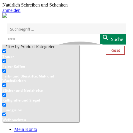
Natürlich Schreiben und Schenken
anmelden
Suche
Filter by Produkt-Kategorien
Reset
Trauer
Fairer Kaffee
Farb- und Bleistifte, Mal- und
Wachsfarben
Bücher und Notizhefte
Kalligrafie und Siegel
Fundgrube
Weihnachten
Mein Konto