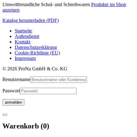
Umweltfreundliche Schul- und Schreibwaren
Produkte im Shop
anzeigen
Katalog herunterladen (PDF)
Startseite
Außendienst
Kontakt
Datenschutzerklärung
Cookie-Richtlinie (EU)
Impressum
© 2026 ProNa GmbH & Co. KG
Benutzername
Passwort
Warenkorb
Warenkorb
(0)
wird
aktualisiert