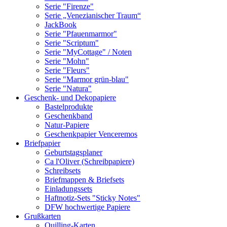
Serie "Firenze"
Serie „Venezianischer Traum“
JackBook
Serie "Pfauenmarmor"
Serie "Scriptum"
Serie "MyCottage" / Noten
Serie "Mohn"
Serie "Fleurs"
Serie "Marmor grün-blau"
Serie "Natura"
Geschenk- und Dekopapiere
Bastelprodukte
Geschenkband
Natur-Papiere
Geschenkpapier Venceremos
Briefpapier
Geburtstagsplaner
Ca l'Oliver (Schreibpapiere)
Schreibsets
Briefmappen & Briefsets
Einladungssets
Haftnotiz-Sets "Sticky Notes"
DFW hochwertige Papiere
Grußkarten
Quilling-Karten