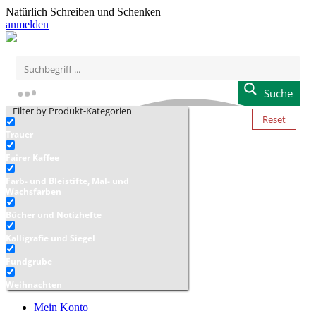
Natürlich Schreiben und Schenken
anmelden
Suche
Filter by Produkt-Kategorien
Reset
Trauer
Fairer Kaffee
Farb- und Bleistifte, Mal- und
Wachsfarben
Bücher und Notizhefte
Kalligrafie und Siegel
Fundgrube
Weihnachten
Mein Konto