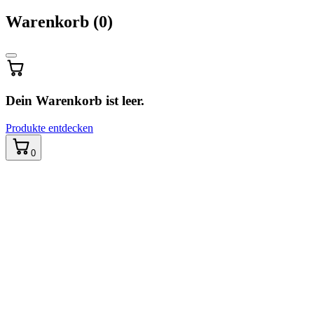
Warenkorb
Warenkorb
(0)
wird
aktualisiert
…
Dein Warenkorb ist leer.
Produkte entdecken
0