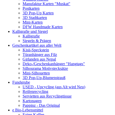
Manufaktur Karten "Muskat"
Postkarten
3D Pop-Up Karten
3D Stadtkarten
Mini-Karten
DFW Handmade Karten
Kalligrafie und Siegel
Kalligrafie
Siegeln & Prägen
Geschenkartikel aus aller Welt
Kisii-Speckstein
Türanhänger aus Filz
Girlanden aus Nepal
Deko-/Geschenkanhänger "Hangtags"
Silhourama Motivstecksätze
Mini-Silhouetten
3D Pop-Up-Blumenstrauß
Fundgrube
USED - Upcycling (aus Alt wird Neu)
Reifenrecycling
Servietten aus Recyclingtissue
Kartonagen
Pappinz - Das Original
e Bio-Lebensmittel
Fairer Kaffee