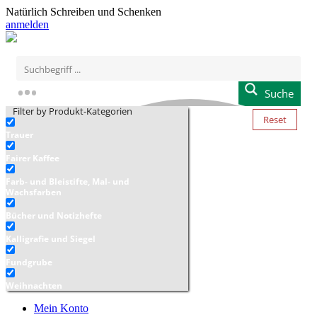
Natürlich Schreiben und Schenken
anmelden
Suche
Filter by Produkt-Kategorien
Reset
Trauer
Fairer Kaffee
Farb- und Bleistifte, Mal- und
Wachsfarben
Bücher und Notizhefte
Kalligrafie und Siegel
Fundgrube
Weihnachten
Mein Konto