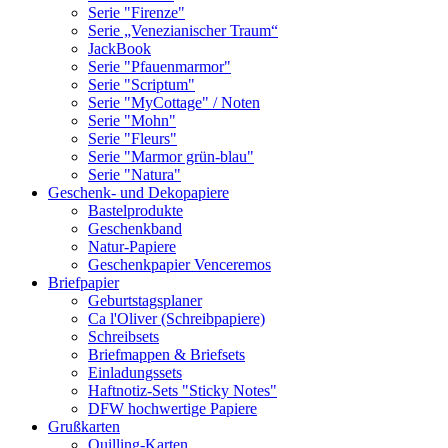
Serie "Firenze"
Serie „Venezianischer Traum“
JackBook
Serie "Pfauenmarmor"
Serie "Scriptum"
Serie "MyCottage" / Noten
Serie "Mohn"
Serie "Fleurs"
Serie "Marmor grün-blau"
Serie "Natura"
Geschenk- und Dekopapiere
Bastelprodukte
Geschenkband
Natur-Papiere
Geschenkpapier Venceremos
Briefpapier
Geburtstagsplaner
Ca l'Oliver (Schreibpapiere)
Schreibsets
Briefmappen & Briefsets
Einladungssets
Haftnotiz-Sets "Sticky Notes"
DFW hochwertige Papiere
Grußkarten
Quilling-Karten