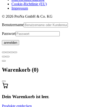
Cookie-Richtlinie (EU)
Impressum
© 2026 ProNa GmbH & Co. KG
Benutzername
Passwort
Warenkorb
Warenkorb
(0)
wird
aktualisiert
…
Dein Warenkorb ist leer.
Produkte entdecken