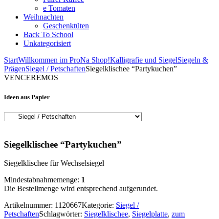
e Tomaten
Weihnachten
Geschenktüten
Back To School
Unkategorisiert
Start
Willkommen im ProNa Shop!
Kalligrafie und Siegel
Siegeln &
Prägen
Siegel / Petschaften
Siegelklischee “Partykuchen”
VENCEREMOS
Ideen aus Papier
Siegelklischee “Partykuchen”
Siegelklischee für Wechselsiegel
Mindestabnahmemenge:
1
Die Bestellmenge wird entsprechend aufgerundet.
Artikelnummer:
1120667
Kategorie:
Siegel /
Petschaften
Schlagwörter:
Siegelklischee
,
Siegelplatte
,
zum