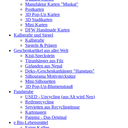
Manufaktur Karten "Muskat"
Postkarten
3D Pop-Up Karten
3D Stadtkarten
Mini-Karten
DFW Handmade Karten
Kalligrafie und Siegel
Kalligrafie
Siegeln & Prägen
Geschenkartikel aus aller Welt
Kisii-Speckstein
Türanhänger aus Filz
Girlanden aus Nepal
Deko-/Geschenkanhänger "Hangtags"
Silhourama Motivstecksätze
Mini-Silhouetten
3D Pop-Up-Blumenstrauß
Fundgrube
USED - Upcycling (aus Alt wird Neu)
Reifenrecycling
Servietten aus Recyclingtissue
Kartonagen
Pappinz - Das Original
e Bio-Lebensmittel
Fairer Kaffee